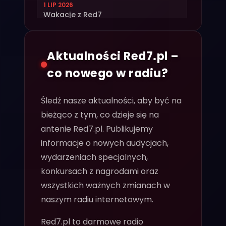
1 LIP 2026
Wakacje z Red7
9 LIP 2026
Poczuj prawdziwy klimat festiwali w
Aktualności Red7.pl –
Radiu Red7 na kanale Vibe!
co nowego w radiu?
21 MAJ 2026
Oficjalna aplikacja RED7 już
dostępna! Zabierz muzykę klubową
Śledź nasze aktualności, aby być na
ze sobą
bieżąco z tym, co dzieje się na
antenie Red7.pl. Publikujemy
17 LIP 2026
Letnia Strefa RED7
informacje o nowych audycjach,
wydarzeniach specjalnych,
21 MAJ 2026
konkursach z nagrodami oraz
BACK TO THE OLDSCHOOL - Powrót
Legend w CK Wiatrak!
wszystkich ważnych zmianach w
naszym radiu internetowym.
19 CZE 2026
Hello Summer w Red7
Red7.pl to darmowe radio