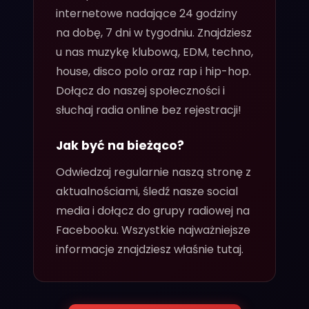
internetowe nadające 24 godziny
18 CZE 2026
Taneczne Lato w Kretowinach
na dobę, 7 dni w tygodniu. Znajdziesz
u nas muzykę klubową, EDM, techno,
22 KWI 2026
house, disco polo oraz rap i hip-hop.
XV Żalińskie Moto Show
Dołącz do naszej społeczności i
słuchaj radia online bez rejestracji!
Jak być na bieżąco?
Odwiedzaj regularnie naszą stronę z
aktualnościami, śledź nasze social
media i dołącz do grupy radiowej na
Facebooku. Wszystkie najważniejsze
informacje znajdziesz właśnie tutaj.